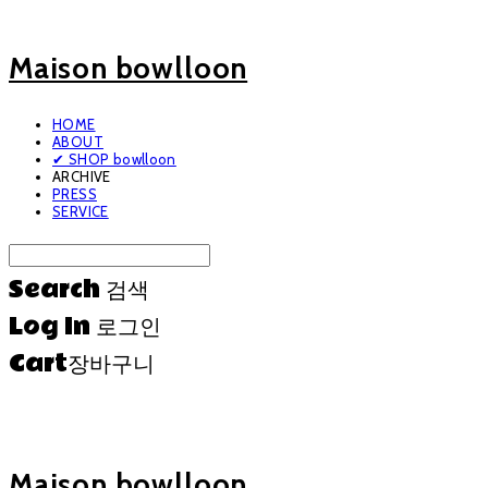
Maison bowlloon
HOME
ABOUT
✔ SHOP bowlloon
ARCHIVE
PRESS
SERVICE
Search
검색
Log In
로그인
Cart
장바구니
Maison bowlloon