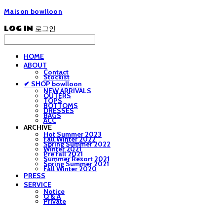
Maison bowlloon
LOG IN
로그인
HOME
ABOUT
Contact
Stockist
✔ SHOP bowlloon
NEW ARRIVALS
OUTERS
TOPS
BOTTOMS
DRESSES
BAGS
ACC
ARCHIVE
Hot Summer 2023
Fall Winter 2022
Spring Summer 2022
Winter 2021
Pre fall 2021
Summer Resort 2021
Spring Summer 2021
Fall Winter 2020
PRESS
SERVICE
Notice
Q & A
Private