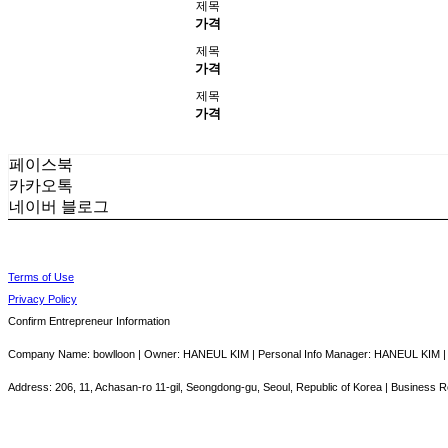
제목
가격
제목
가격
제목
가격
페이스북
카카오톡
네이버 블로그
Terms of Use
Privacy Policy
Confirm Entrepreneur Information
Company Name: bowlloon | Owner: HANEUL KIM | Personal Info Manager: HANEUL KIM | 
Address: 206, 11, Achasan-ro 11-gil, Seongdong-gu, Seoul, Republic of Korea | Business 