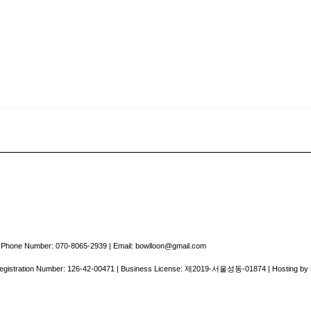
Phone Number: 070-8065-2939 | Email: bowlloon@gmail.com
Registration Number:
126-42-00471
| Business License:
제2019-서울성동-01874
| Hosting by