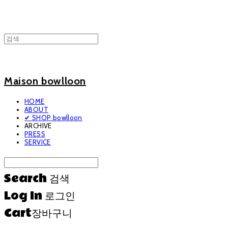
Maison bowlloon
HOME
ABOUT
✔ SHOP bowlloon
ARCHIVE
PRESS
SERVICE
Search
검색
Log In
로그인
Cart
장바구니