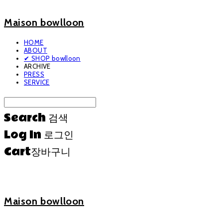
Maison bowlloon
HOME
ABOUT
✔ SHOP bowlloon
ARCHIVE
PRESS
SERVICE
Search
검색
Log In
로그인
Cart
장바구니
Maison bowlloon