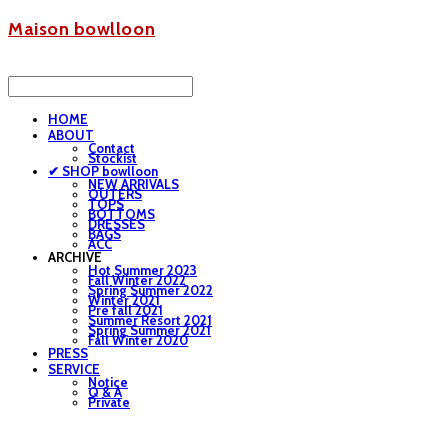
Maison bowlloon
HOME
ABOUT
Contact
Stockist
✔ SHOP bowlloon
NEW ARRIVALS
OUTERS
TOPS
BOTTOMS
DRESSES
BAGS
ACC
ARCHIVE
Hot Summer 2023
Fall Winter 2022
Spring Summer 2022
Winter 2021
Pre fall 2021
Summer Resort 2021
Spring Summer 2021
Fall Winter 2020
PRESS
SERVICE
Notice
Q & A
Private