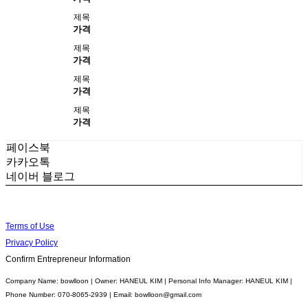
제목
가격
제목
가격
제목
가격
제목
가격
페이스북
카카오톡
네이버 블로그
Terms of Use
Privacy Policy
Confirm Entrepreneur Information
Company Name: bowlloon | Owner: HANEUL KIM | Personal Info Manager: HANEUL KIM |
Phone Number: 070-8065-2939 | Email: bowlloon@gmail.com